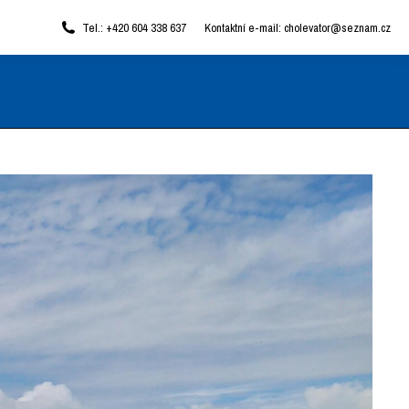
Tel.: +420 604 338 637
Kontaktní e-mail: cholevator@seznam.cz